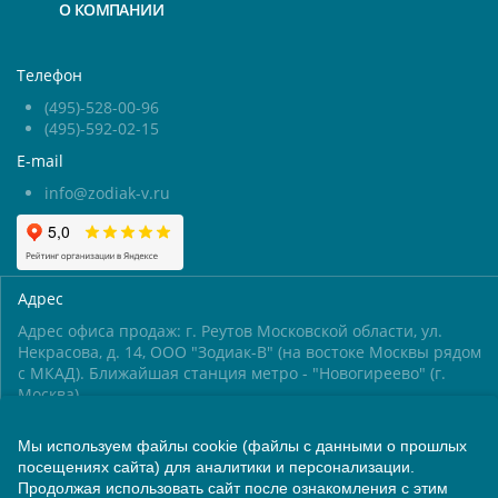
О КОМПАНИИ
Телефон
(495)-528-00-96
(495)-592-02-15
E-mail
info@zodiak-v.ru
Адрес
Адрес офиса продаж: г. Реутов Московской области, ул.
Некрасова, д. 14, ООО "Зодиак-В" (на востоке Москвы рядом
с МКАД). Ближайшая станция метро - "Новогиреево" (г.
Москва)
Мы используем файлы cookie (файлы с данными о прошлых
Время работы
посещениях сайта) для аналитики и персонализации.
Понедельник-пятница: с 9.00 до 17.00
Продолжая использовать сайт после ознакомления с этим