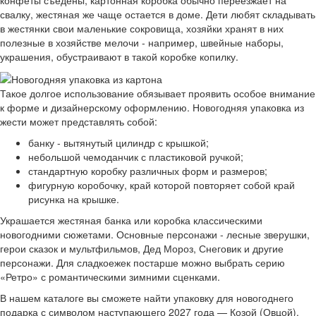
свалку, жестяная же чаще остается в доме. Дети любят складывать
в жестянки свои маленькие сокровища, хозяйки хранят в них
полезные в хозяйстве мелочи - например, швейные наборы,
украшения, обустраивают в такой коробке копилку.
Такое долгое использование обязывает проявить особое внимание
к форме и дизайнерскому оформлению. Новогодняя упаковка из
жести может представлять собой:
банку - вытянутый цилиндр с крышкой;
небольшой чемоданчик с пластиковой ручкой;
стандартную коробку различных форм и размеров;
фигурную коробочку, край которой повторяет собой край
рисунка на крышке.
Украшается жестяная банка или коробка классическими
новогодними сюжетами. Основные персонажи - лесные зверушки,
герои сказок и мультфильмов, Дед Мороз, Снеговик и другие
персонажи. Для сладкоежек постарше можно выбрать серию
«Ретро» с романтическими зимними сценками.
В нашем каталоге вы сможете найти упаковку для новогоднего
подарка с символом наступающего 2027 года — Козой (Овцой).