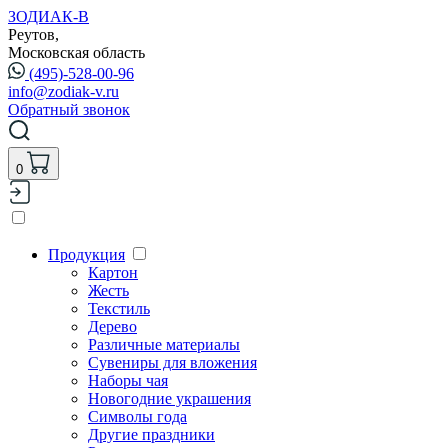
ЗОДИАК-В
Реутов,
Московская область
(495)-528-00-96
info@zodiak-v.ru
Обратный звонок
0
Продукция
Картон
Жесть
Текстиль
Дерево
Различные материалы
Сувениры для вложения
Наборы чая
Новогодние украшения
Символы года
Другие праздники