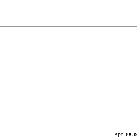
Н
2
Арт. 10639