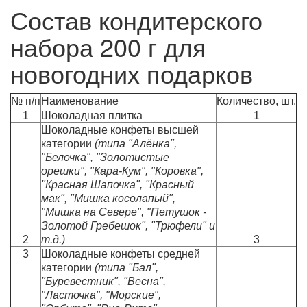
Состав кондитерского
набора 200 г для
новогодних подарков
№ п/п
Наименование
Количество, шт.
1
Шоколадная плитка
1
Шоколадные конфеты высшей
категории
(типа "Алёнка",
"Белочка", "Золотистые
орешки", "Кара-Кум", "Коровка",
"Красная Шапочка", "Красный
мак", "Мишка косолапый",
"Мишка на Севере", "Петушок -
Золотой Гребешок", "Трюфели" и
2
т.д.)
3
3
Шоколадные конфеты средней
категории
(типа "Бал",
"Буревестник", "Весна",
"Ласточка", "Морские",