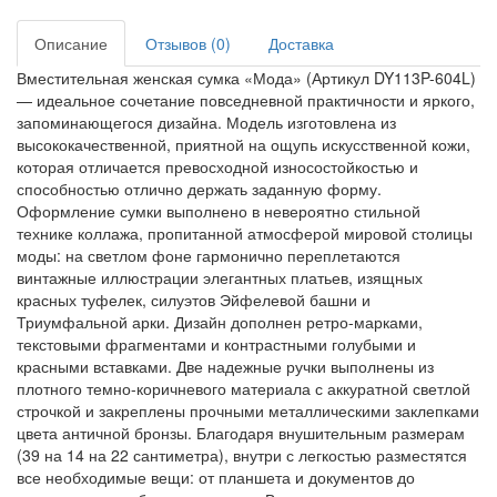
Описание
Отзывов (0)
Доставка
Вместительная женская сумка «Мода» (Артикул DY113P-604L)
— идеальное сочетание повседневной практичности и яркого,
запоминающегося дизайна. Модель изготовлена из
высококачественной, приятной на ощупь искусственной кожи,
которая отличается превосходной износостойкостью и
способностью отлично держать заданную форму.
Оформление сумки выполнено в невероятно стильной
технике коллажа, пропитанной атмосферой мировой столицы
моды: на светлом фоне гармонично переплетаются
винтажные иллюстрации элегантных платьев, изящных
красных туфелек, силуэтов Эйфелевой башни и
Триумфальной арки. Дизайн дополнен ретро-марками,
текстовыми фрагментами и контрастными голубыми и
красными вставками. Две надежные ручки выполнены из
плотного темно-коричневого материала с аккуратной светлой
строчкой и закреплены прочными металлическими заклепками
цвета античной бронзы. Благодаря внушительным размерам
(39 на 14 на 22 сантиметра), внутри с легкостью разместятся
все необходимые вещи: от планшета и документов до