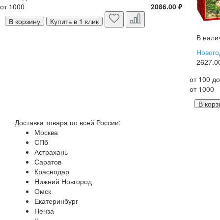
от 1000
2086.00 ₽
В корзину
Купить в 1 клик
В нали
Нового
2627.0
от 100 д
от 1000
В корз
Доставка товара по всей России:
Москва
СПб
Астрахань
Саратов
Краснодар
Нижний Новгород
Омск
Екатеринбург
Пенза