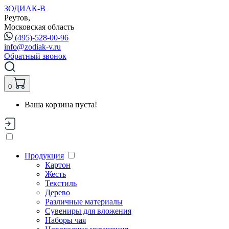
ЗОДИАК-В
Реутов,
Московская область
(495)-528-00-96
info@zodiak-v.ru
Обратный звонок
0
Ваша корзина пуста!
Продукция
Картон
Жесть
Текстиль
Дерево
Различные материалы
Сувениры для вложения
Наборы чая