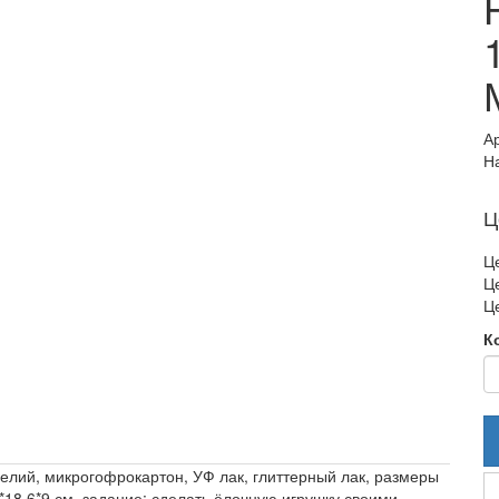
А
Н
Ц
Це
Це
Це
К
делий, микрогофрокартон, УФ лак, глиттерный лак, размеры
*18,6*9 см, задание: сделать ёлочную игрушку своими