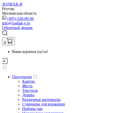
ЗОДИАК-В
Реутов,
Московская область
(495)-528-00-96
info@zodiak-v.ru
Обратный звонок
0
Ваша корзина пуста!
Продукция
Картон
Жесть
Текстиль
Дерево
Различные материалы
Сувениры для вложения
Наборы чая