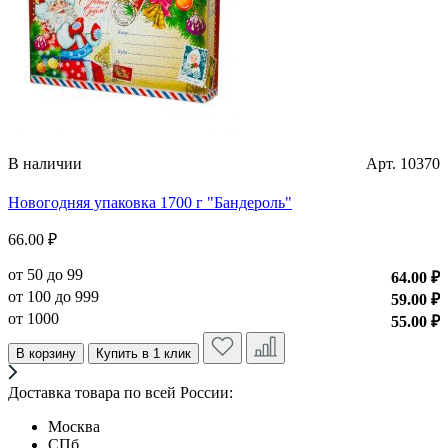
6
о
о
о
В наличии
Арт. 10370
Новогодняя упаковка 1700 г "Бандероль"
66.00 ₽
от 50 до 99
64.00 ₽
от 100 до 999
59.00 ₽
от 1000
55.00 ₽
В корзину
Купить в 1 клик
Доставка товара по всей России:
Москва
СПб