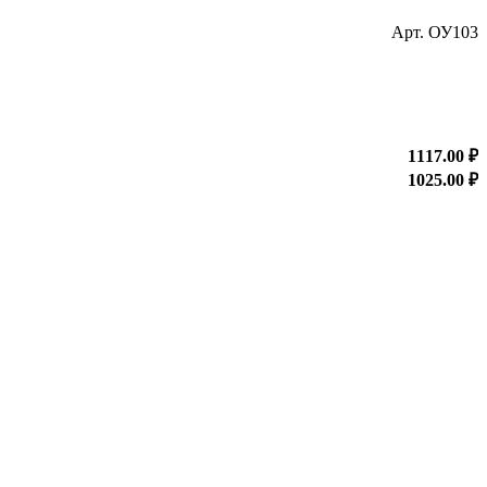
Арт. ОУ103
Н
1
о
1117.00 ₽
о
1025.00 ₽