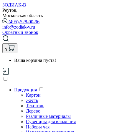
ЗОДИАК-В
Реутов,
Московская область
(495)-528-00-96
info@zodiak-v.ru
Обратный звонок
0
Ваша корзина пуста!
Продукция
Картон
Жесть
Текстиль
Дерево
Различные материалы
Сувениры для вложения
Наборы чая