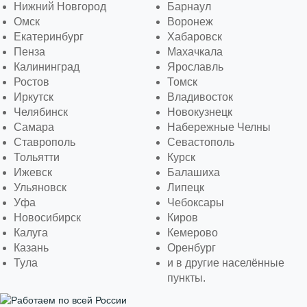
Нижний Новгород
Барнаул
Омск
Воронеж
Екатеринбург
Хабаровск
Пенза
Махачкала
Калининград
Ярославль
Ростов
Томск
Иркутск
Владивосток
Челябинск
Новокузнецк
Самара
Набережные Челны
Ставрополь
Севастополь
Тольятти
Курск
Ижевск
Балашиха
Ульяновск
Липецк
Уфа
Чебоксары
Новосибирск
Киров
Калуга
Кемерово
Казань
Оренбург
Тула
и в другие населённые
пункты.