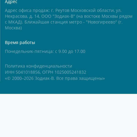
Адрес
Адрес офиса продаж: г. Реутов Московской области, ул.
Некрасова, д. 14, ООО "Зодиак-В" (на востоке Москвы рядом
с МКАД). Ближайшая станция метро - "Новогиреево" (г.
Москва)
Время работы
Понедельник-пятница: с 9.00 до 17.00
Политика конфиденциальности
ИНН 5041018856, ОГРН 1025005241832
«© 2000–2026 Зодиак-В. Все права защищены»