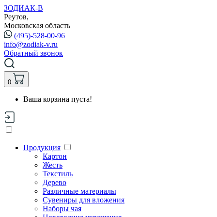
ЗОДИАК-В
Реутов,
Московская область
(495)-528-00-96
info@zodiak-v.ru
Обратный звонок
0
Ваша корзина пуста!
Продукция
Картон
Жесть
Текстиль
Дерево
Различные материалы
Сувениры для вложения
Наборы чая