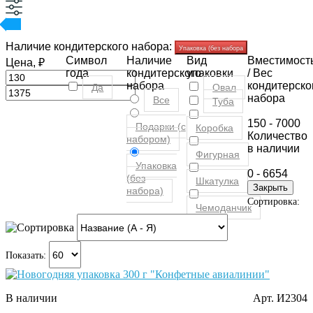
Наличие кондитерского набора:
Упаковка (без набора
Символ
Наличие
Вид
Вместимост
Цена, ₽
года
кондитерского
упаковки
/ Вес
набора
кондитерско
Да
Овал
набора
Все
Туба
150
-
7000
Подарки (с
Коробка
Количество
набором)
в наличии
Фигурная
Упаковка
0
-
6654
(без
Шкатулка
Закрыть
набора)
Сортировка:
Чемоданчик
Показать:
В наличии
Арт. И2304