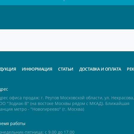
ДУКЦИЯ
ИНФОРМАЦИЯ
СТАТЬИ
ДОСТАВКА И ОПЛАТА
РЕ
дрес
рес офиса продаж: г. Реутов Московской области, ул. Некрасова, 
ОО "Зодиак-В" (на востоке Москвы рядом с МКАД). Ближайшая
анция метро - "Новогиреево" (г. Москва)
ремя работы
онедельник-пятница: с 9.00 до 17.00