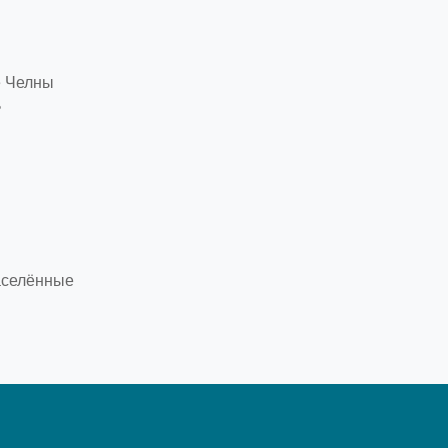
 Челны
ь
населённые