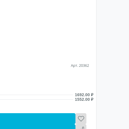
Арт. 20362
В наличии
Новогод
1831.00
1692.00 ₽
от 100 до 
1552.00 ₽
от 1000