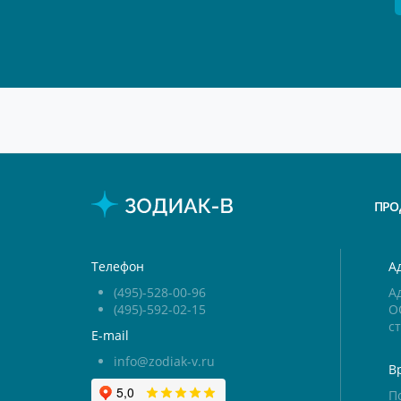
ПРО
Телефон
А
(495)-528-00-96
Ад
(495)-592-02-15
О
ст
E-mail
info@zodiak-v.ru
В
П