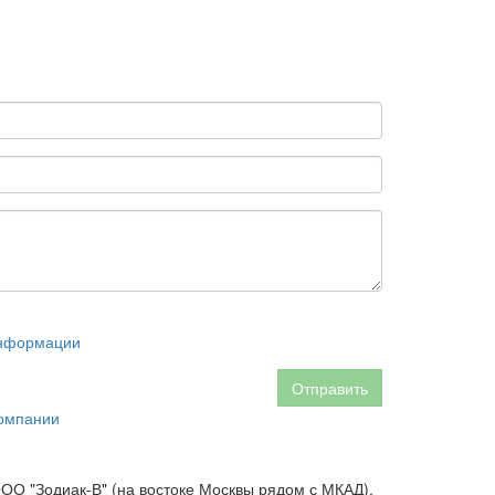
информации
Отправить
омпании
 ООО "Зодиак-В" (на востоке Москвы рядом с МКАД).