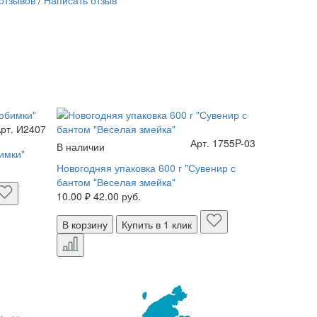
рт. И2407
Арт. 1755P-03
В наличии
В наличии
имки"
Новогодняя упаковка 600 г "Сувенир с
Новогодня
бантом "Веселая змейка"
ночь"
10.00 ₽
42.00 руб.
22.00 ₽
28
В корзину
Купить в 1 клик
В корзину