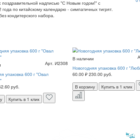
с поздравительной надписью "С Новым годом!" с
года по китайскому календарю - симпатичных тигрят.
без кондитерского набора.
А
В наличии
Арт. И2308
и
Новогодняя упаковка 600 г "Люб
я упаковка 600 г "Овал
60.00 ₽
230.00 руб.
"
42.60 руб.
В корзину
Купить в 1 клик
ну
Купить в 1 клик