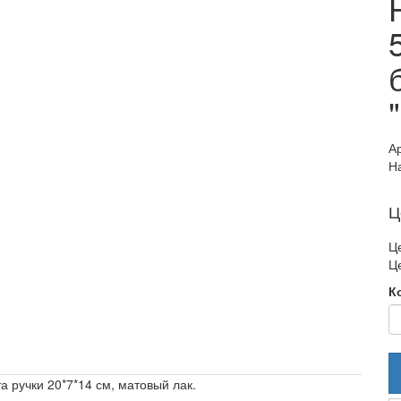
А
Н
Ц
Це
Це
К
а ручки 20*7*14 см, матовый лак.