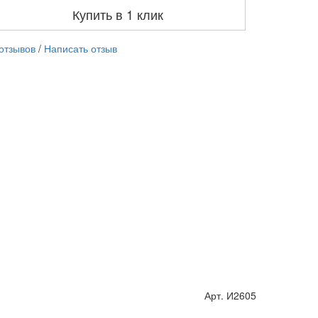
Купить в 1 клик
 отзывов
/
Написать отзыв
В наличии
Новогодний п
526.00 ₽
от 100 до 99
от 1000
В корзину
Арт. И2605