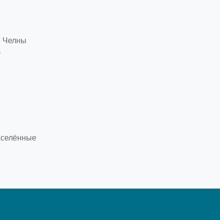
 Челны
ь
населённые