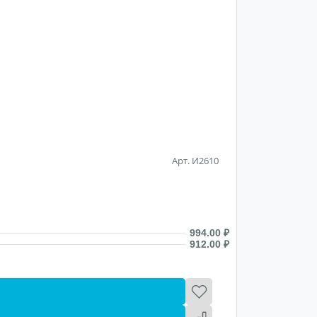
Арт. И2610
В наличии
Новогодн
818.00 ₽
994.00 ₽
от 100 до 
912.00 ₽
от 1000