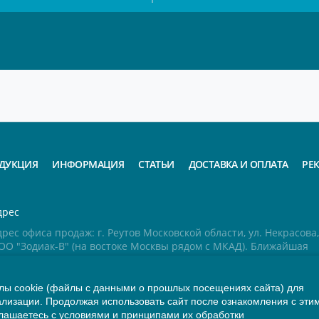
ДУКЦИЯ
ИНФОРМАЦИЯ
СТАТЬИ
ДОСТАВКА И ОПЛАТА
РЕ
дрес
рес офиса продаж: г. Реутов Московской области, ул. Некрасова, 
ОО "Зодиак-В" (на востоке Москвы рядом с МКАД). Ближайшая
анция метро - "Новогиреево" (г. Москва)
ы cookie (файлы с данными о прошлых посещениях сайта) для
ремя работы
ализации. Продолжая использовать сайт после ознакомления с эти
онедельник-пятница: с 9.00 до 17.00
лашаетесь с
условиями и принципами их обработки