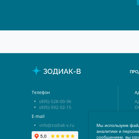
ПРО
Телефон
А
(495)-528-00-96
Ад
(495)-592-02-15
О
ст
E-mail
info@zodiak-v.ru
Мы используем файл
В
аналитики и персон
П
сообщением, вы сог