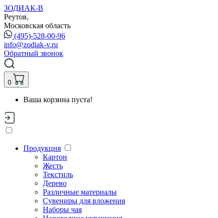
ЗОДИАК-В
Реутов,
Московская область
(495)-528-00-96
info@zodiak-v.ru
Обратный звонок
0
Ваша корзина пуста!
Продукция
Картон
Жесть
Текстиль
Дерево
Различные материалы
Сувениры для вложения
Наборы чая