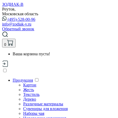
ЗОДИАК-В
Реутов,
Московская область
(495)-528-00-96
info@zodiak-v.ru
Обратный звонок
0
Ваша корзина пуста!
Продукция
Картон
Жесть
Текстиль
Дерево
Различные материалы
Сувениры для вложения
Наборы чая