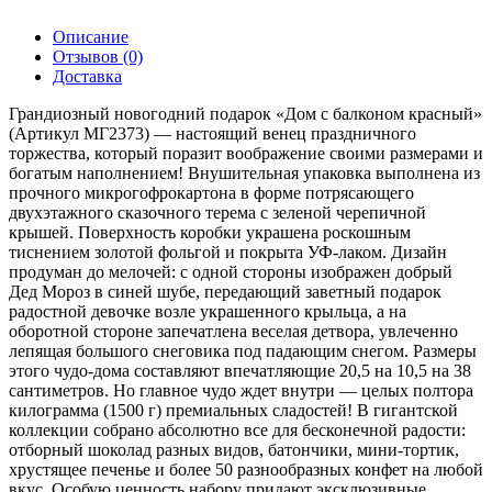
Описание
Отзывов (0)
Доставка
Грандиозный новогодний подарок «Дом с балконом красный»
(Артикул МГ2373) — настоящий венец праздничного
торжества, который поразит воображение своими размерами и
богатым наполнением! Внушительная упаковка выполнена из
прочного микрогофрокартона в форме потрясающего
двухэтажного сказочного терема с зеленой черепичной
крышей. Поверхность коробки украшена роскошным
тиснением золотой фольгой и покрыта УФ-лаком. Дизайн
продуман до мелочей: с одной стороны изображен добрый
Дед Мороз в синей шубе, передающий заветный подарок
радостной девочке возле украшенного крыльца, а на
оборотной стороне запечатлена веселая детвора, увлеченно
лепящая большого снеговика под падающим снегом. Размеры
этого чудо-дома составляют впечатляющие 20,5 на 10,5 на 38
сантиметров. Но главное чудо ждет внутри — целых полтора
килограмма (1500 г) премиальных сладостей! В гигантской
коллекции собрано абсолютно все для бесконечной радости:
отборный шоколад разных видов, батончики, мини-тортик,
хрустящее печенье и более 50 разнообразных конфет на любой
вкус. Особую ценность набору придают эксклюзивные