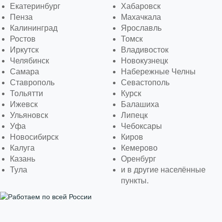
Екатеринбург
Хабаровск
Пенза
Махачкала
Калининград
Ярославль
Ростов
Томск
Иркутск
Владивосток
Челябинск
Новокузнецк
Самара
Набережные Челны
Ставрополь
Севастополь
Тольятти
Курск
Ижевск
Балашиха
Ульяновск
Липецк
Уфа
Чебоксары
Новосибирск
Киров
Калуга
Кемерово
Казань
Оренбург
Тула
и в другие населённые
пункты.