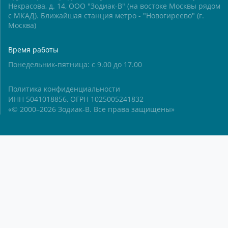
Некрасова, д. 14, ООО "Зодиак-В" (на востоке Москвы рядом
с МКАД). Ближайшая станция метро - "Новогиреево" (г.
Москва)
Время работы
Понедельник-пятница: с 9.00 до 17.00
Политика конфиденциальности
ИНН 5041018856, ОГРН 1025005241832
«© 2000–2026 Зодиак-В. Все права защищены»