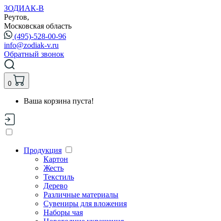
ЗОДИАК-В
Реутов,
Московская область
(495)-528-00-96
info@zodiak-v.ru
Обратный звонок
0
Ваша корзина пуста!
Продукция
Картон
Жесть
Текстиль
Дерево
Различные материалы
Сувениры для вложения
Наборы чая