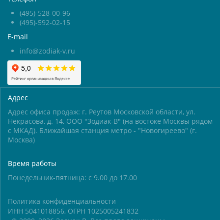
(495)-528-00-96
(495)-592-02-15
E-mail
info@zodiak-v.ru
Адрес
Адрес офиса продаж: г. Реутов Московской области, ул.
Некрасова, д. 14, ООО "Зодиак-В" (на востоке Москвы рядом
с МКАД). Ближайшая станция метро - "Новогиреево" (г.
Москва)
Время работы
Понедельник-пятница: с 9.00 до 17.00
Политика конфиденциальности
ИНН 5041018856, ОГРН 1025005241832